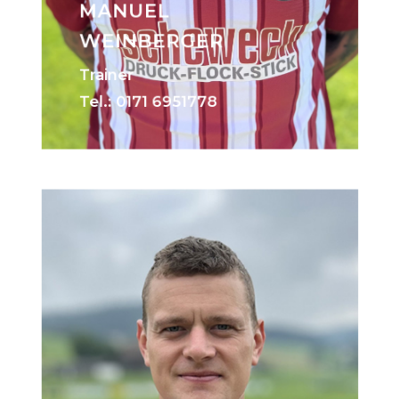
MANUEL
WEINBERGER
Trainer
Tel.:
0171 6951778