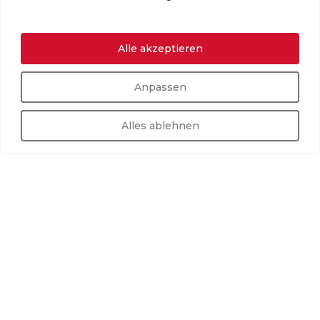
Alle akzeptieren
Anpassen
Alles ablehnen
+
350
10
1
MITGLIEDER
TEAMS
VEREIN
UNSERE SPVGG